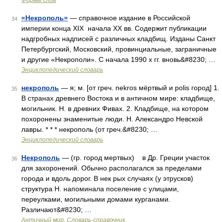
Формы слов
«Некрополь»
— справочное издание в Российской
34
империи конца XIX начала XX вв. Содержит публикации
надгробных надписей с различных кладбищ. Изданы Санкт
Петербургский, Московский, провинциальные, заграничные
и другие «Некрополи». С начала 1990 х гг. вновь&#8230; …
Энциклопедический словарь
некрополь
— я; м. [от греч. nekros мёртвый и polis город] 1.
35
В странах древнего Востока и в античном мире: кладбище,
могильник. Н. в древних Фивах. 2. Кладбище, на котором
похоронены знаменитые люди. Н. Александро Невской
лавры. * * * некрополь (от греч.&#8230; …
Энциклопедический словарь
Некрополь
— (гр. город мертвых) в Др. Греции участок
36
для захоронений. Обычно располагался за пределами
города и вдоль дорог. В нек рых случаях (у этрусков)
структура Н. напоминала поселение с улицами,
переулками, могильными домами курганами.
Различают&#8230; …
Античный мир. Словарь-справочник.