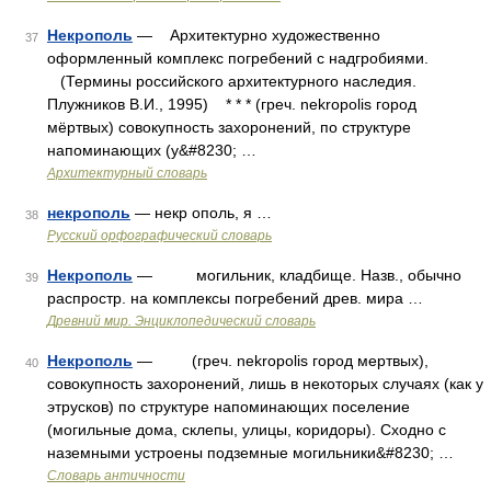
Некрополь
— Архитектурно художественно
37
оформленный комплекс погребений с надгробиями.
(Термины российского архитектурного наследия.
Плужников В.И., 1995) * * * (греч. nekropolis город
мёртвых) совокупность захоронений, по структуре
напоминающих (у&#8230; …
Архитектурный словарь
некрополь
— некр ополь, я …
38
Русский орфографический словарь
Некрополь
— могильник, кладбище. Назв., обычно
39
распростр. на комплексы погребений древ. мира …
Древний мир. Энциклопедический словарь
Некрополь
— (греч. nekropolis город мертвых),
40
совокупность захоронений, лишь в некоторых случаях (как у
этрусков) по структуре напоминающих поселение
(могильные дома, склепы, улицы, коридоры). Сходно с
наземными устроены подземные могильники&#8230; …
Словарь античности